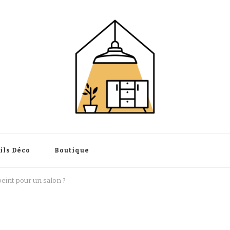
intérieure
ils Déco
Boutique
eint pour un salon ?