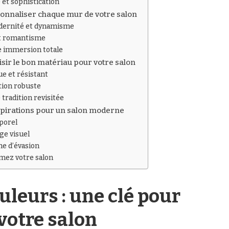
 et sophistication
rsonnaliser chaque mur de votre salon
dernité et dynamisme
et romantisme
e immersion totale
oisir le bon matériau pour votre salon
ue et résistant
ption robuste
 tradition revisitée
nspirations pour un salon moderne
mporel
ge visuel
he d’évasion
rmez votre salon
uleurs : une clé pour
votre salon