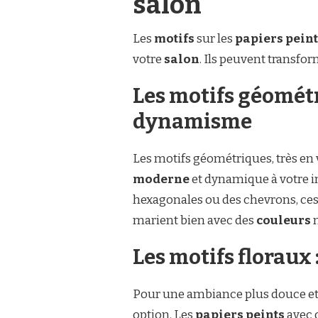
salon
Les
motifs
sur les
papiers peint
votre
salon
. Ils peuvent transfo
Les motifs géométr
dynamisme
Les motifs géométriques, très en
moderne
et dynamique à votre in
hexagonales ou des chevrons, ces m
marient bien avec des
couleurs
n
Les motifs floraux
Pour une ambiance plus douce et
option. Les
papiers peints
avec d