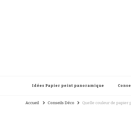
Papier peint panoramique
Une touche élégante pour transformer votre décoration 
Idées Papier peint panoramique
Conse
Accueil
Conseils Déco
Quelle couleur de papier p