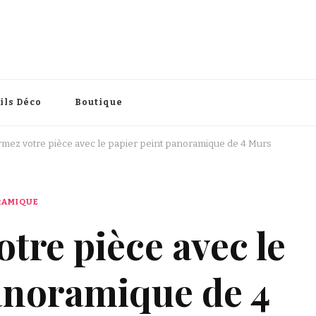
intérieure
ils Déco
Boutique
mez votre pièce avec le papier peint panoramique de 4 Murs
ORAMIQUE
tre pièce avec le
anoramique de 4