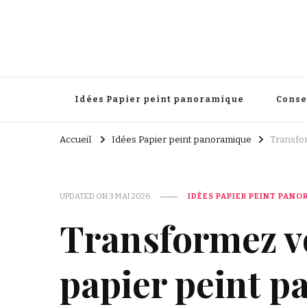
Papier peint panoramique
Une touche élégante pour transformer votre décoration 
Idées Papier peint panoramique
Conse
Accueil
Idées Papier peint panoramique
Transfor
UPDATED ON
3 MAI 2026
IDÉES PAPIER PEINT PAN
Transformez vo
papier peint p