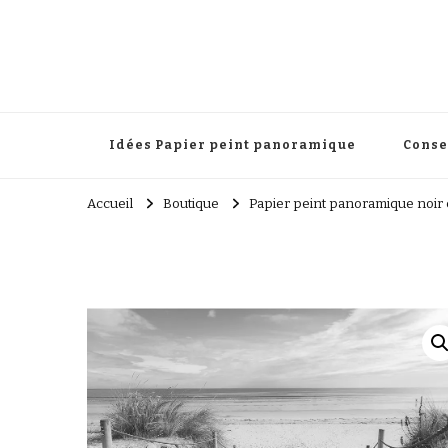
Papier peint panoramique
Une touche élégante pour transformer votre décoration 
Idées Papier peint panoramique
Conse
Accueil
Boutique
Papier peint panoramique noir 