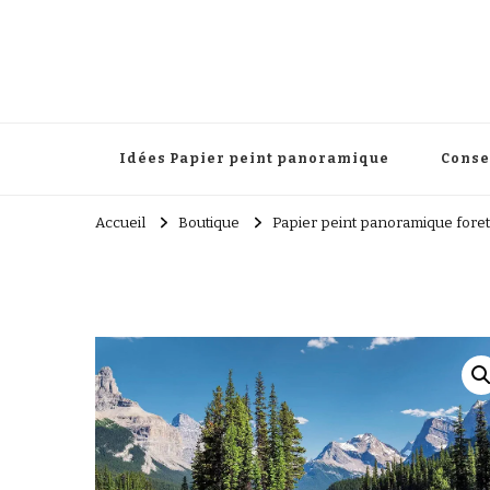
Papier peint panoramique
Une touche élégante pour transformer votre décoration 
Idées Papier peint panoramique
Conse
Accueil
Boutique
Papier peint panoramique foret