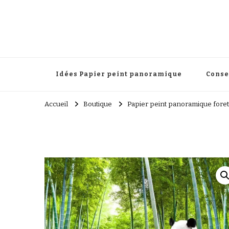
Papier peint panoramique
Une touche élégante pour transformer votre décoration 
Idées Papier peint panoramique
Conse
Accueil
Boutique
Papier peint panoramique foret